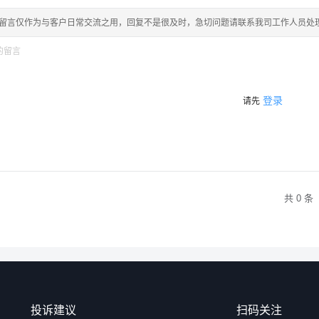
留言仅作为与客户日常交流之用，回复不是很及时，急切问题请联系我司工作人员处
登录
请先
共 0 条
投诉建议
扫码关注