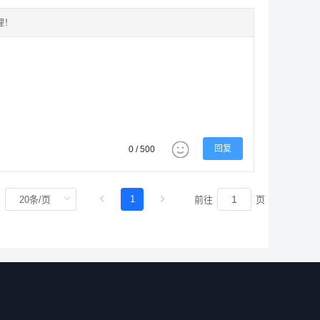
理！
回复
0 / 500
1
前往
页