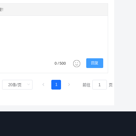
理！
回复
0 / 500
1
前往
页