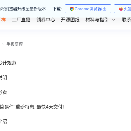
请将浏览器升级至最新版本
下载:
Chrome浏览器
火
打样
工厂直播
领券中心
开源图纸
材料与指引
联
手板复模
设计规范
说明
必看
"简易件"重磅特惠, 最快4天交付!
介绍